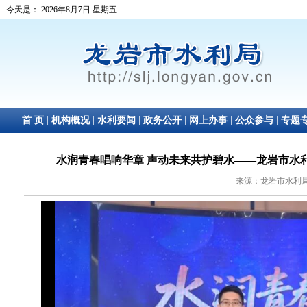
水润青春唱响华章 声动未来共护碧水——龙岩市水利
来源：龙岩市水利局 日