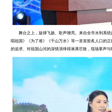
舞台之上，旋律飞扬、歌声嘹亮。来自全市水利系统
唱祖国》《为了谁》《千山万水》等一首首脍炙人口的正
的追求、对祖国山河的深情演绎得淋漓尽致，现场掌声与