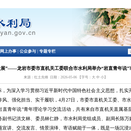
发展”——龙岩市委市直机关工委联合市水利局举办“岩直青年说
来源：红土先锋 日期：2026-05-06 【字号：
大
中
小
】
之际，为深入学习贯彻习近平新时代中国特色社会主义思想，扎实
作风、强化担当、实干履职，
4
月
27
日，市委市直机关工委、市水
“岩直青年说”青年理论学习交流活动，共有来自市直机关直属基
务副书记洪文林、委员林仁静，市水利局党组成员、副局长陈万娣
题宣讲、交流发言、情景演绎、寄语赋能于一体，既是一场沉浸