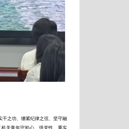
实干之功、绷紧纪律之弦、坚守融
了机关青年守初心、强党性、重实