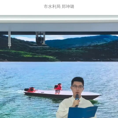
市水利局
郑珅璐