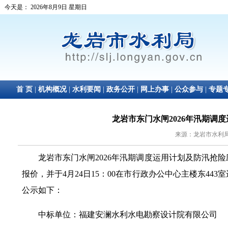
龙岩市东门水闸2026年汛期调
来源：龙岩市水利局 日
龙岩市东门水闸
2026
年汛期调度运用计划及防汛抢险
报价，并于
4
月
24
日
15
：
00
在市行政办公中心主楼东
443
室
公示如下：
中标单位：福建安澜水利水电勘察设计院有限公司