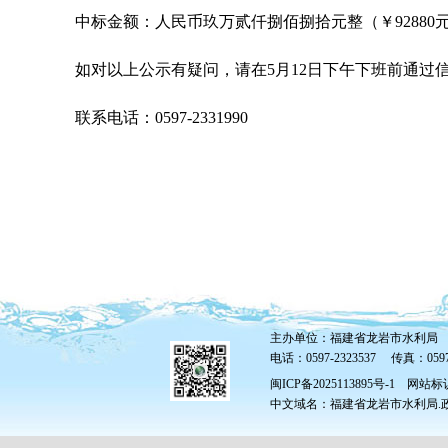
中标金额：人民币玖万贰仟捌佰捌拾元整（￥
92880
如对以上公示有疑问，请在
5
月
12
日下午下班前通过
联系电话：
0597-2331990