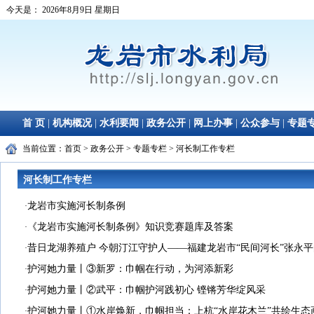
当前位置：
首页
>
政务公开
>
专题专栏
>
河长制工作专栏
河长制工作专栏
龙岩市实施河长制条例
·
《龙岩市实施河长制条例》知识竞赛题库及答案
·
昔日龙湖养殖户 今朝汀江守护人——福建龙岩市“民间河长”张永
·
护河她力量丨③新罗：巾帼在行动，为河添新彩
·
护河她力量丨②武平：巾帼护河践初心 铿锵芳华绽风采
·
护河她力量丨①水岸焕新，巾帼担当：上杭“水岸花木兰”共绘生态
·