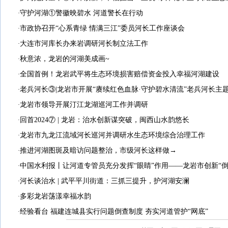
守护河湖①警徽映碧水 河道警长在行动
·
市政协召开“心系青绿 情满三江”委员河长工作座谈会
·
大连市河库长办来岩调研河长制立法工作
·
秋意浓，龙岩的河湖美成画~
·
全国首例！龙岩武平将生态环境损害赔偿资金投入幸福河湖建设
·
老兵河长③|龙岩市开展“赓续红色血脉·守护碧水清流”老兵河长主
·
龙岩市领导开展汀江龙湖巡河工作并调研
·
回首2024⑦ | 龙岩：治水创新谋突破，闽西山水韵悠长
·
龙岩市九龙江流域河长巡河并调研水生态环境综合治理工作
·
推进河湖图斑及暗访问题整治，市级河长这样做→
·
中国水利报丨让河道专管员充分发挥“眼睛”作用——龙岩市创新“倒
·
河长谈治水 | 武平平川街道：三抓三提升，护河湖安澜
·
多彩龙岩荡漾幸福水韵
·
经验看台 福建连城县实行问题倒查制度 夯实河道管护“网底”
·